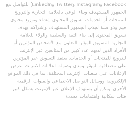
Facebook وInstagram وTwitter وLinkedIn) للتواصل مع
الجمهور المستهدف وبناء الوعي بالعلامة التجارية والترويج
للمنتجات أو الخدمات. تسويق المحتوى: إنشاء وتوزيع محتوى
قيم وذو صلة لجذب الجمهور المستهدف وإشراكه. يهدف
تسويق المحتوى إلى بناء الثقة والسلطة والولاء للعلامة
التجارية. التسويق المؤثر: التعاون مع الأشخاص المؤثرين أو
الأفراد الذين لديهم عدد كبير من المتابعين عبر الإنترنت
للترويج للمنتجات أو الخدمات. يعتمد التسويق عبر المؤثرين
على مصداقية المؤثر ومدى وصوله. اعلانات الانترنت: عرض
الإعلانات على منصات الإنترنت المختلفة، بما في ذلك المواقع
الإلكترونية ووسائل التواصل الاجتماعي والقنوات الرقمية
الأخرى. يمكن أن يستهدف الإعلان عبر الإنترنت بشكل كبير
فئات سكانية واهتمامات محددة.